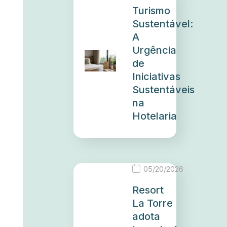
Turismo
Sustentável:
A
Urgência
de
Iniciativas
Sustentáveis
na
Hotelaria
05/20/2026
Resort
La Torre
adota