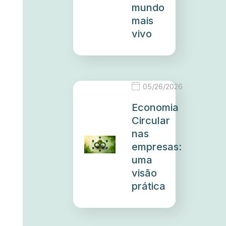
mundo
mais
vivo
05/26/2026
Economia
Circular
nas
empresas:
uma
visão
prática