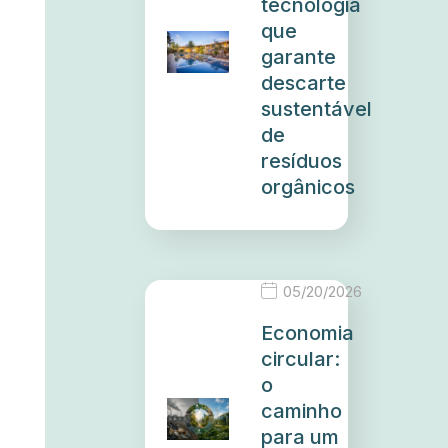
tecnologia
que
garante
descarte
sustentável
de
resíduos
orgânicos
05/20/2026
Economia
circular:
o
caminho
para um