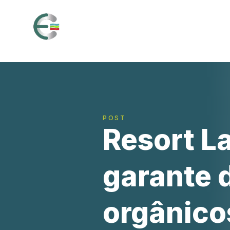
Home
Sobre
POST
Resort L
garante 
orgânico