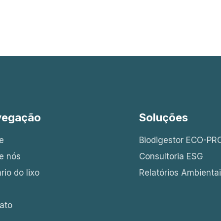
vegação
Soluções
e
Biodigestor ECO-PR
e nós
Consultoria ESG
rio do lixo
Relatórios Ambienta
ato